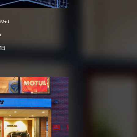
4-1

曜日