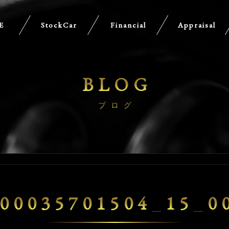
E
StockCar
Financial
Appraisal
BLOG
ブログ
00035701504_15_0