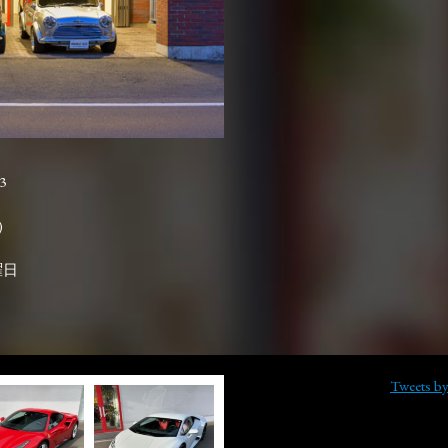
3

曜日
Tweets b