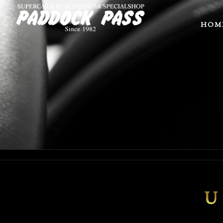
HOM
U