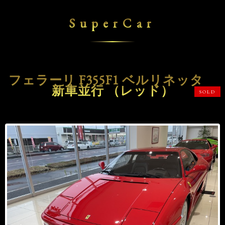
SuperCar
フェラーリ F355F1 ベルリネッタ
新車並行 （レッド）
SOLD