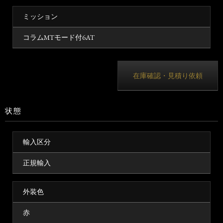
ミッション
コラムMTモード付6AT
在庫確認・見積り依頼
状態
輸入区分
正規輸入
外装色
赤