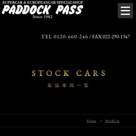
TEL 0120-660-246
/ FAX 022-290-1347
STOCK CARS
取扱車両一覧
Home
>
StockCar