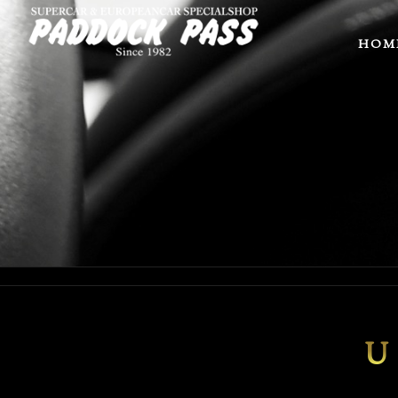
HOM
U