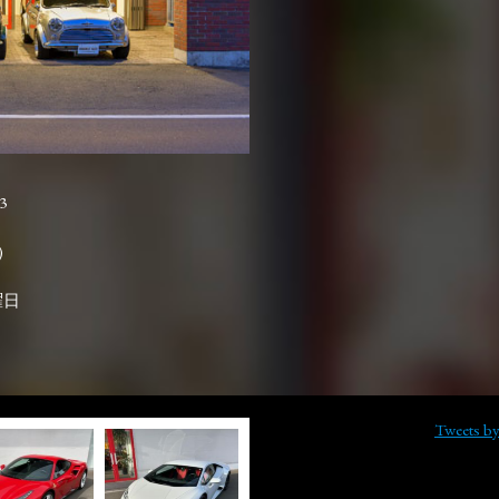
3

曜日
Tweets b