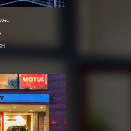
4-1

曜日