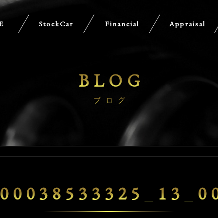
E
StockCar
Financial
Appraisal
BLOG
ブログ
00038533325_13_0