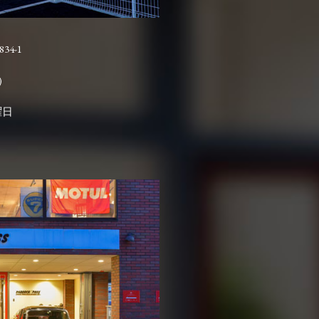
4-1

曜日