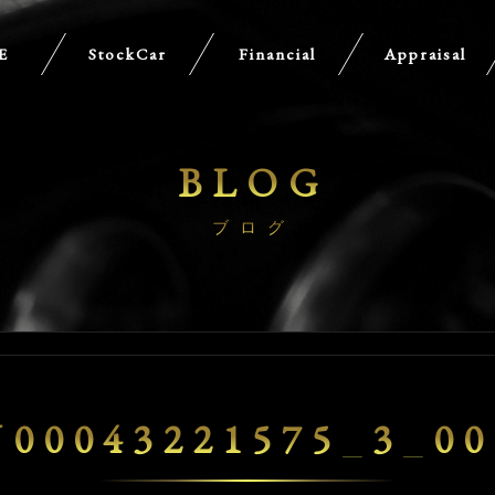
E
StockCar
Financial
Appraisal
BLOG
ブログ
U00043221575_3_00