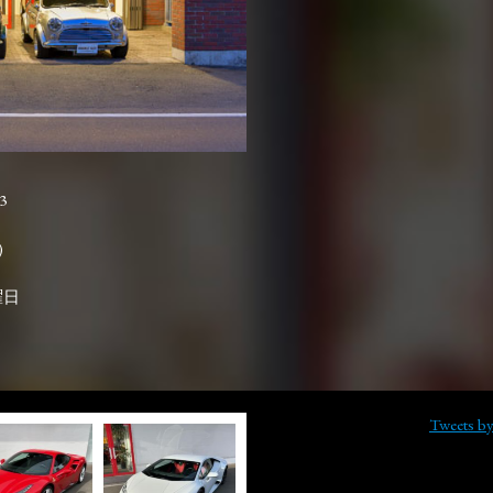
3

曜日
Tweets b