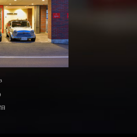
3

曜日