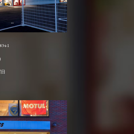
4-1

曜日