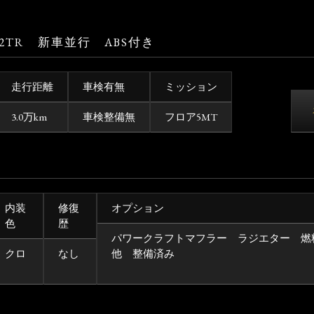
12TR 新車並行 ABS付き
走行距離
車検有無
ミッション
3.0万km
車検整備無
フロア5MT
内装
修復
オプション
色
歴
パワークラフトマフラー ラジエター 燃
クロ
なし
他 整備済み