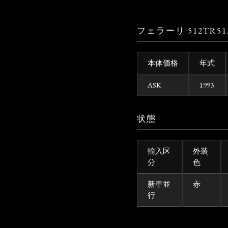
フェラーリ 512TR5
本体価格
年式
ASK
1993
状態
輸入区
外装
分
色
新車並
赤
行