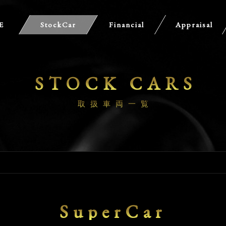
E
StockCar
Financial
Appraisal
STOCK CARS
取扱車両一覧
SuperCar