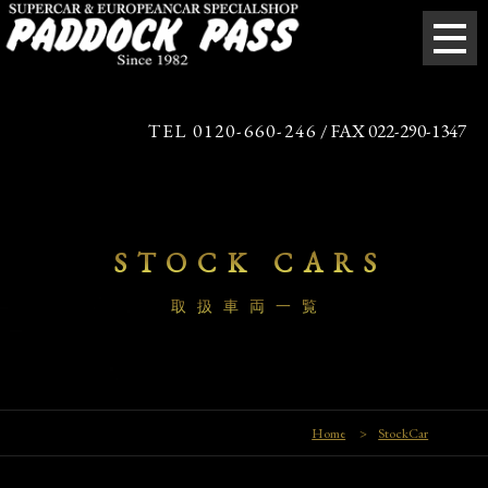
TEL 0120-660-246
/ FAX 022-290-1347
STOCK CARS
取扱車両一覧
Home
>
StockCar