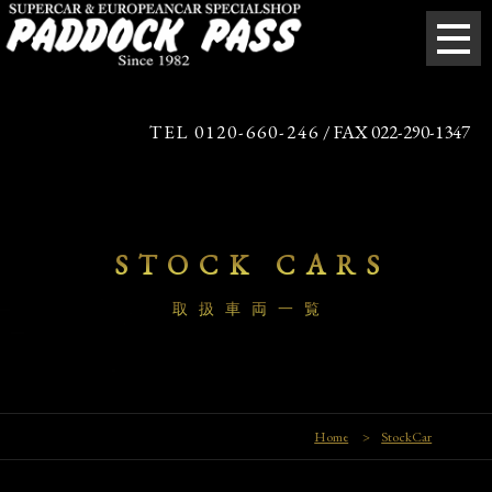
TEL 0120-660-246
/ FAX 022-290-1347
STOCK CARS
取扱車両一覧
Home
>
StockCar