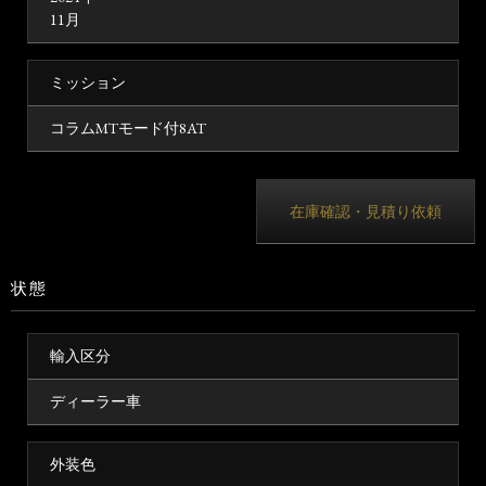
11月
ミッション
コラムMTモード付8AT
在庫確認・見積り依頼
状態
輸入区分
ディーラー車
外装色