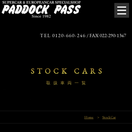
TEL 0120-660-246
/ FAX 022-290-1347
STOCK CARS
取扱車両一覧
Home
>
StockCar