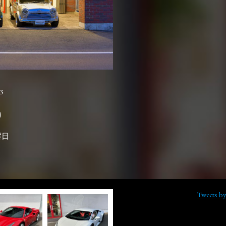
3

曜日
Tweets b