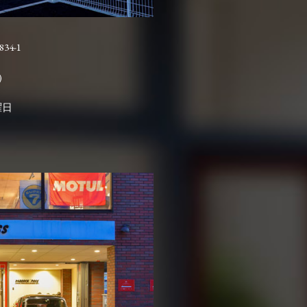
4-1

曜日