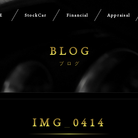
E
StockCar
Financial
Appraisal
BLOG
ブログ
IMG_0414