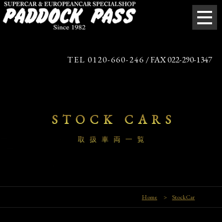
TEL 0120-660-246
/ FAX 022-290-1347
STOCK CARS
取扱車両一覧
Home
>
StockCar