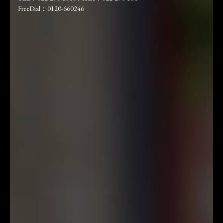
FreeDial：0120-660246