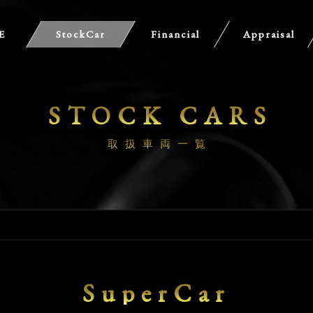
E
StockCar
Financial
Appraisal
STOCK CARS
取扱車両一覧
SuperCar