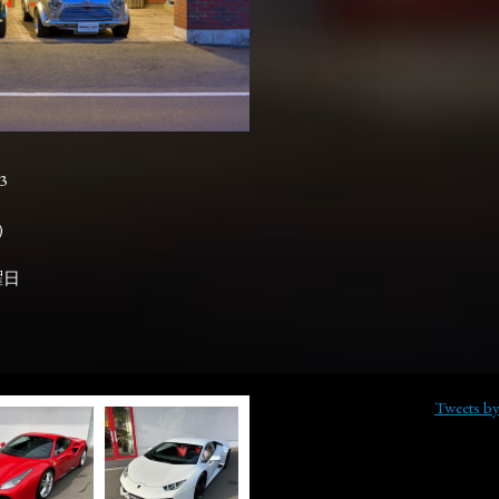
3

曜日
Tweets b