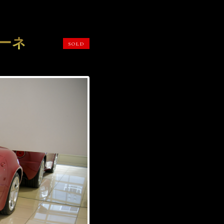
ーネ
SOLD