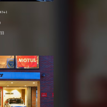
4-1

曜日