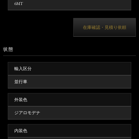
6MT
在庫確認・見積り依頼
状態
輸入区分
並行車
外装色
ジアロモデナ
内装色