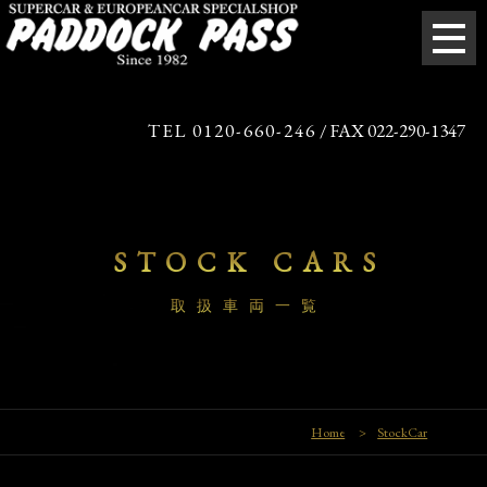
TEL 0120-660-246
/ FAX 022-290-1347
STOCK CARS
取扱車両一覧
Home
>
StockCar