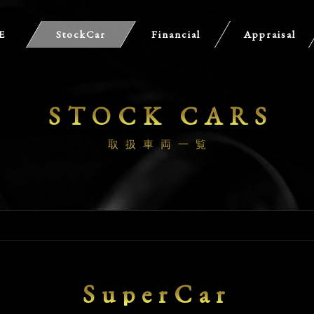
E
StockCar
Financial
Appraisal
STOCK CARS
取扱車両一覧
SuperCar