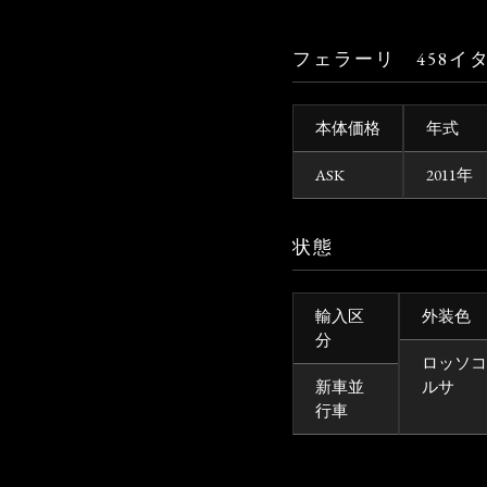
フェラーリ 458イ
本体価格
年式
ASK
2011年
状態
輸入区
外装色
分
ロッソコ
新車並
ルサ
行車