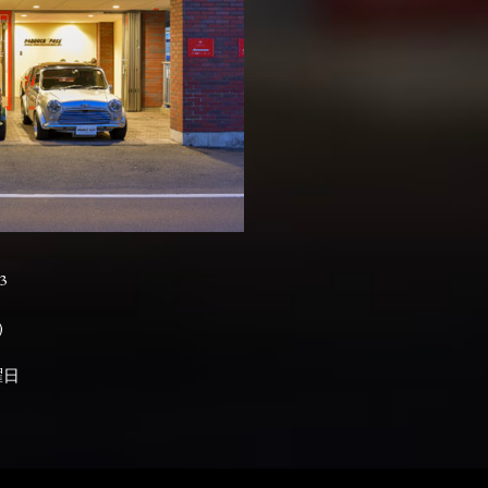
3

曜日