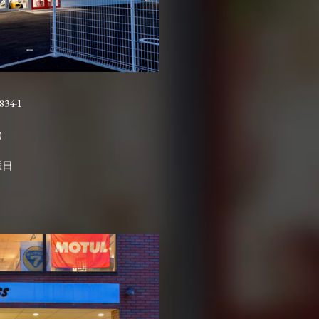
4-1

曜日