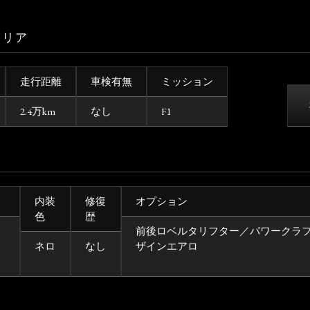
タリア
走行距離
車検有無
ミッション
2.4万km
なし
F1
内装
修復
オプション
色
歴
前後ロベルタリフター／パワークラ
ネロ
なし
ザインエアロ