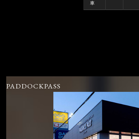
車
PADDOCKPASS