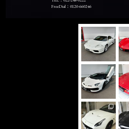
FreeDial：0120-660246