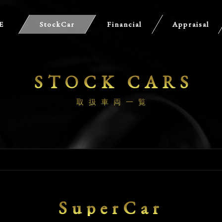
E
StockCar
Financial
Appraisal
STOCK CARS
取扱車両一覧
SuperCar