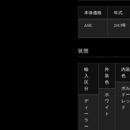
本体価格
年式
ASK
2013年
状態
輸
外
内装
入
装
色
区
色
ボル
分
ホ
ドー
デ
ワ
レッ
ィ
イ
ド
ー
ト
ラ
ー