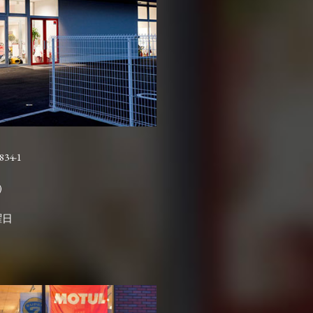
4-1

曜日