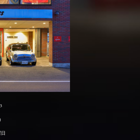
3

曜日