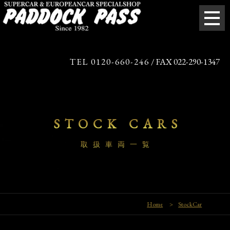
TEL 0120-660-246
/ FAX 022-290-1347
STOCK CARS
取扱車両一覧
Home
>
StockCar