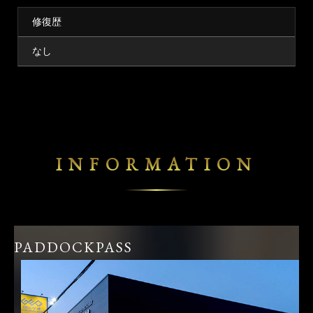
修復歴
なし
INFORMATION
PADDOCKPASS