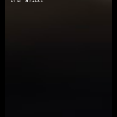
FreeDial：0120-660246