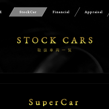
E
StockCar
Financial
Appraisal
STOCK CARS
取扱車両一覧
SuperCar