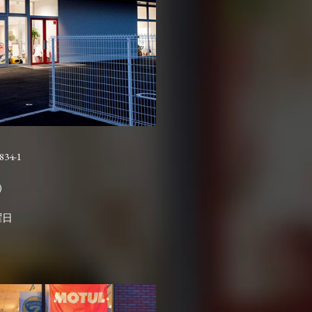
4-1

曜日