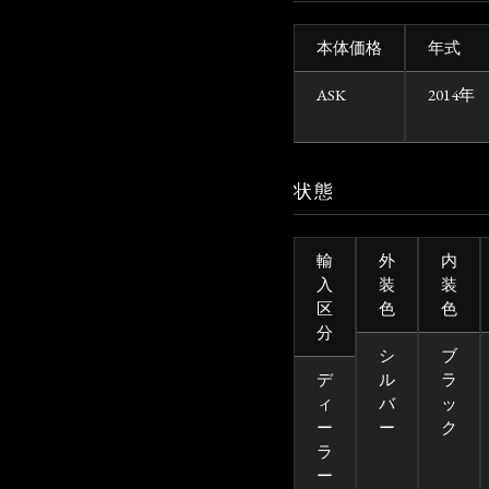
本体価格
年式
ASK
2014年
状態
輸
外
内
入
装
装
区
色
色
分
シ
ブ
デ
ル
ラ
ィ
バ
ッ
ー
ー
ク
ラ
ー