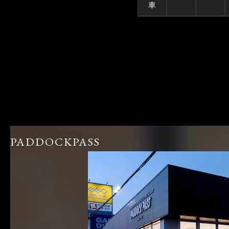
車
PADDOCKPASS