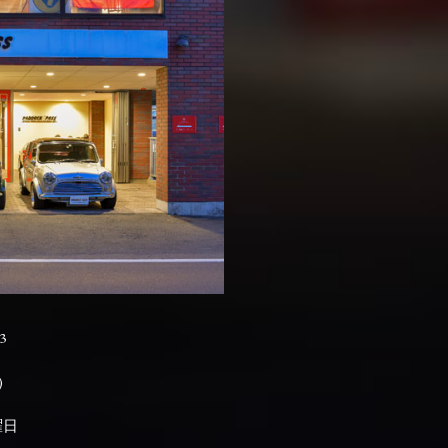
3

曜日