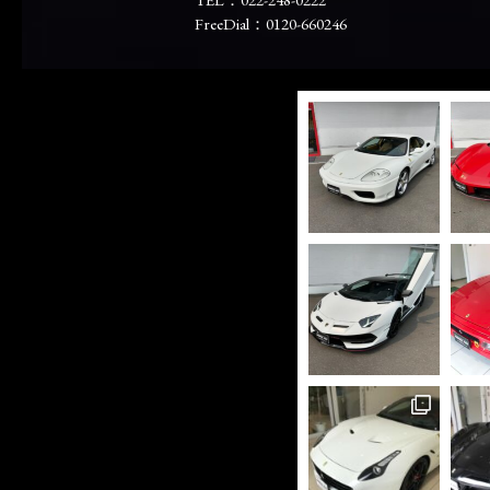
FreeDial：0120-660246