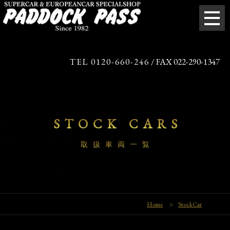
TEL 0120-660-246
/ FAX 022-290-1347
STOCK CARS
取扱車両一覧
Home
>
StockCar