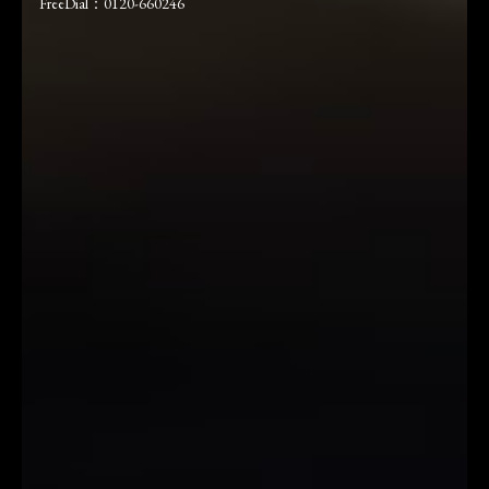
FreeDial：0120-660246