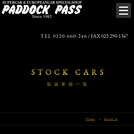
TEL 0120-660-246
/ FAX 022-290-1347
STOCK CARS
取扱車両一覧
Home
>
StockCar