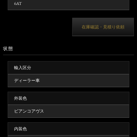
6AT
在庫確認・見積り依頼
状態
輸入区分
ディーラー車
外装色
ビアンコアヴス
内装色