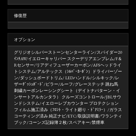
修復歴
オプション
グリジオシルバーストーンセンターライン/スパイダー20
ｲﾝﾁAW/イエローキャリパー スクーデリアエンブレム/F＆
Rセンサー/リアディフューザーカーボン/AFSヘッドライ
トシステム/アルテックス（ｼﾙﾊﾞｰｶｰﾎﾞﾝ）ドライバーゾー
ン/ダッシュボードトリム/ LEDハンドル/シルキック/レ
ザーﾀﾞｯｼｭﾎﾞｰﾄﾞ/ピラー/ルーフ/グレーステッチ 跳ね馬
刺繍カーボンレーシングシート（デイトナパターン・イ
ンサートアルカンタラ） クルーズコントロール/JBLサウ
ンドシステム/イエローレブカウンター プロテクション
フィルム施工済み（ﾌﾛﾝﾄ・ライト廻り・ﾄﾞｱﾐﾗｰ）/ガラス
コーティング済み 純正ナビ/ETC/取扱説明書/ワランティ
ブック/コーンズ記録簿２枚/スペアキー/禁煙車