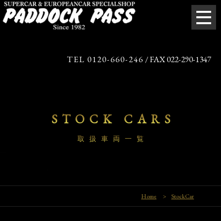
TEL 0120-660-246
/ FAX 022-290-1347
STOCK CARS
取扱車両一覧
Home
>
StockCar