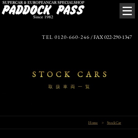
TEL 0120-660-246
/ FAX 022-290-1347
STOCK CARS
取扱車両一覧
Home
>
StockCar