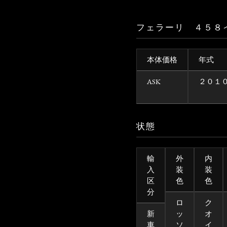
フェラーリ ４５８
本体価格
年式
ASK
２０１
状態
輸
外
内
入
装
装
区
色
色
分
ロ
ク
新
ッ
オ
車
ソ
イ