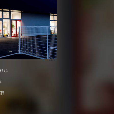
4-1

曜日