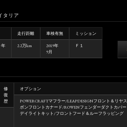
イタリア
走行距離
車検有無
ミッション
０年
2.2万km
2019年
Ｆ１
9月
修
オプション
復
POWERCRAFTマフラー/LEAPDESIGNフロント＆リヤ
歴
ボンフロントカナード/ROWENフェンダーダクトカバー /F
デイライトキット/フロントフード＆ルーフラッピング