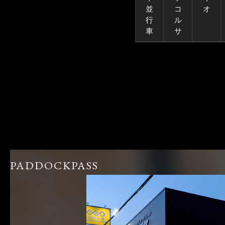
並
コ
オ
行
ル
車
サ
PADDOCKPASS