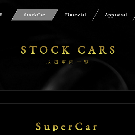
E
StockCar
Financial
Appraisal
STOCK CARS
取扱車両一覧
SuperCar