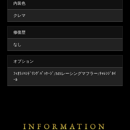
内装色
クレマ
修復歴
なし
オプション
ﾌｨｵﾗﾉﾊﾝﾄﾞﾘﾝｸﾞﾊﾟｯｹｰｼﾞ/MSレーシングマフラー/ﾁｬﾚﾝｼﾞﾎｲ
ｰﾙ
INFORMATION