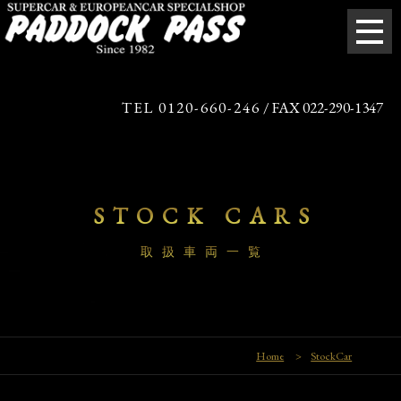
TEL 0120-660-246
/ FAX 022-290-1347
STOCK CARS
取扱車両一覧
Home
>
StockCar