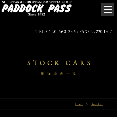
TEL 0120-660-246
/ FAX 022-290-1347
STOCK CARS
取扱車両一覧
Home
>
StockCar