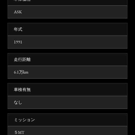
ASK
年式
1991
走行距離
6.1万km
車検有無
なし
ミッション
５MT