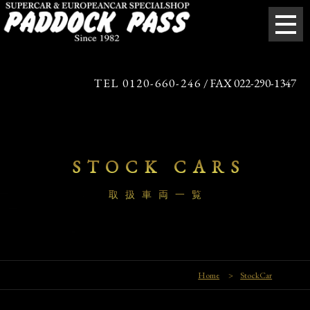
TEL 0120-660-246
/ FAX 022-290-1347
STOCK CARS
取扱車両一覧
Home
>
StockCar