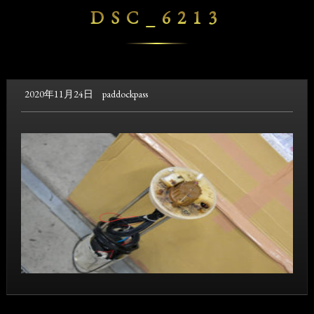
DSC_6213
2020年11月24日
paddockpass