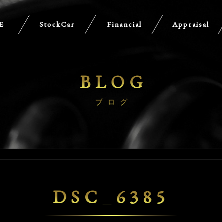
E
StockCar
Financial
Appraisal
BLOG
ブログ
DSC_6385