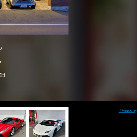
3

曜日
Tweets b