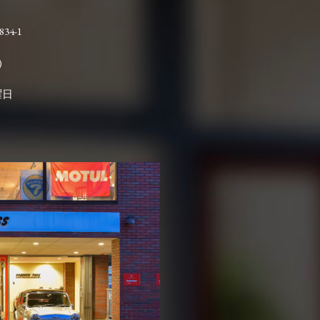
4-1

曜日