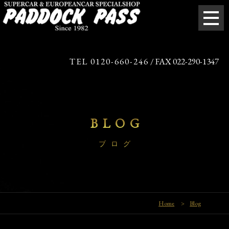
TEL 0120-660-246
/ FAX 022-290-1347
BLOG
ブログ
Home
>
Blog