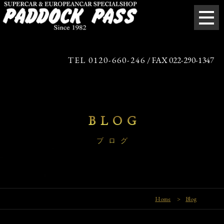
TEL 0120-660-246
/ FAX 022-290-1347
BLOG
ブログ
Home
>
Blog