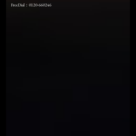
FreeDial：0120-660246