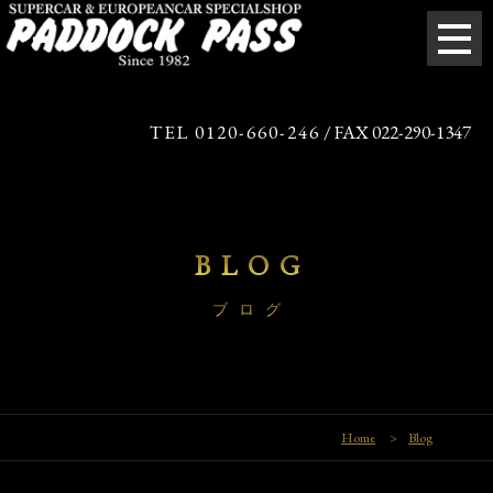
TEL 0120-660-246
/ FAX 022-290-1347
BLOG
ブログ
Home
>
Blog