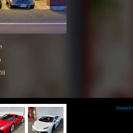
3

曜日
Tweets b