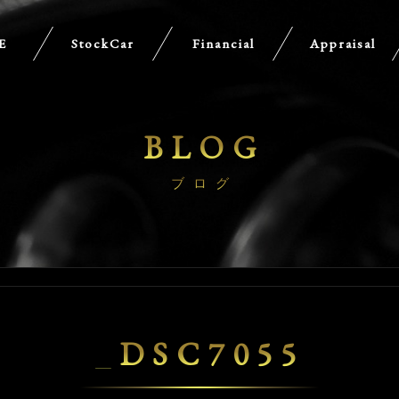
E
StockCar
Financial
Appraisal
BLOG
ブログ
_DSC7055