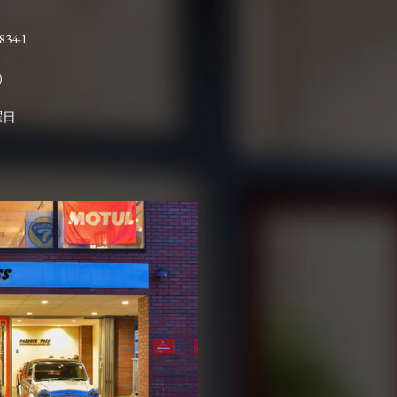
4-1

曜日