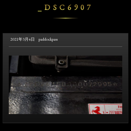
_DSC6907
2021年3月4日
paddockpass