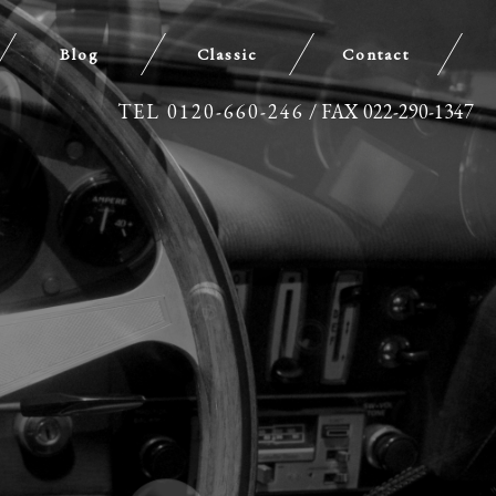
Blog
Classic
Contact
TEL 0120-660-246
/ FAX 022-290-1347