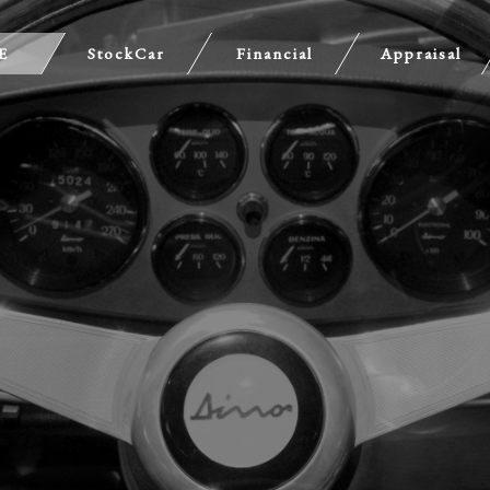
E
StockCar
Financial
Appraisal