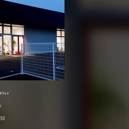
4-1

曜日