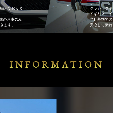
り揃えておりま
クラシックミ
イギリス イ
態のお車のみ
当社基準での
できます。
安心して乗れ
INFORMATION